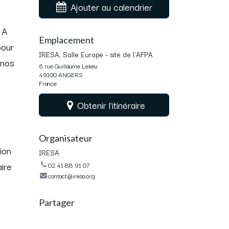
Ajouter au calendrier
 A
Emplacement
pour
IRESA, Salle Europe - site de l'AFPA
 nos
6 rue Guillaume Lekeu
49100 ANGERS
France
Obtenir l'itinéraire
Organisateur
ion
IRESA
aire
02 41 88 91 07
contact@iresa.org
Partager