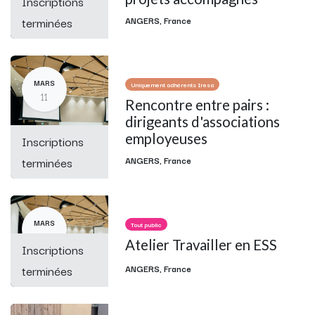
Inscriptions
terminées
ANGERS
,
France
MARS
Uniquement adhérents Iresa
11
Rencontre entre pairs :
dirigeants d'associations
employeuses
Inscriptions
terminées
ANGERS
,
France
MARS
Tout public
25
Atelier Travailler en ESS
Inscriptions
terminées
ANGERS
,
France