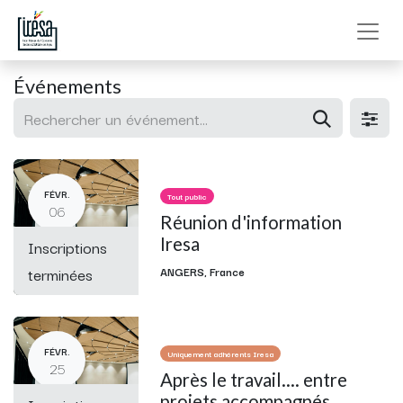
Événements
FÉVR.
Tout public
06
Réunion d'information
Iresa
Inscriptions
terminées
ANGERS
,
France
FÉVR.
Uniquement adhérents Iresa
25
Après le travail.... entre
projets accompagnés