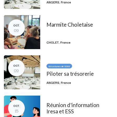
ANGERS
,
France
Marmite Choletaise
OCT.
09
CHOLET
,
France
OCT.
Structures de l'ESS
09
Piloter sa trésorerie
ANGERS
,
France
Réunion d'information
OCT.
15
Iresa et ESS