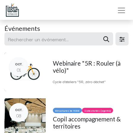
Événements
Webinaire "5R : Rouler (à
OCT.
01
vélo)"
Cycle d'ateliers "5R, zéro déchet"
OCT.
Structures de l'ESS
Collectivités (agents)
08
Copil accompagnement &
territoires