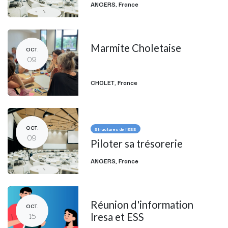
ANGERS
,
France
Marmite Choletaise
OCT.
09
CHOLET
,
France
OCT.
Structures de l'ESS
09
Piloter sa trésorerie
ANGERS
,
France
Réunion d'information
OCT.
15
Iresa et ESS