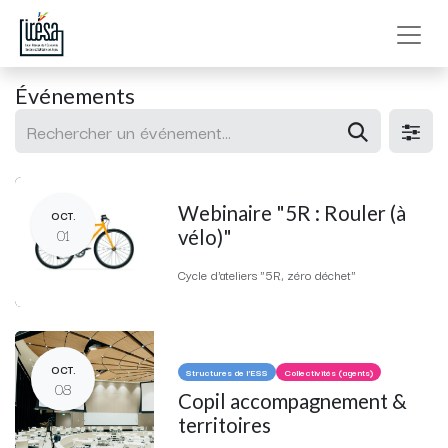
Événements
Webinaire "5R : Rouler (à
OCT.
01
vélo)"
Cycle d'ateliers "5R, zéro déchet"
OCT.
Structures de l'ESS
Collectivités (agents)
08
Copil accompagnement &
territoires