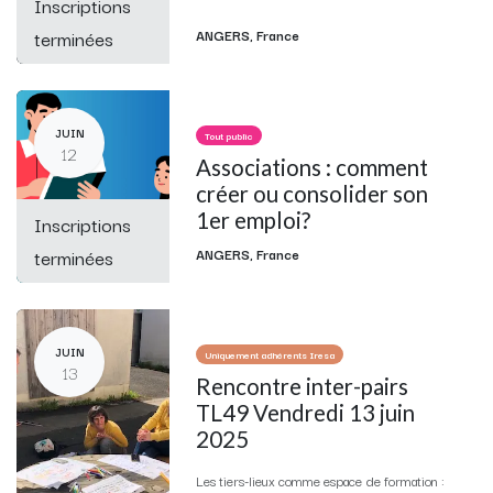
Inscriptions
terminées
ANGERS
,
France
JUIN
Tout public
12
Associations : comment
créer ou consolider son
1er emploi?
Inscriptions
terminées
ANGERS
,
France
JUIN
Uniquement adhérents Iresa
13
Rencontre inter-pairs
TL49 Vendredi 13 juin
2025
Les tiers-lieux comme espace de formation :