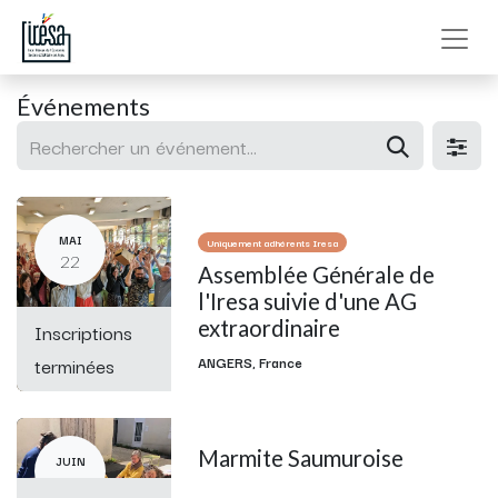
Événements
MAI
Uniquement adhérents Iresa
22
Assemblée Générale de
l'Iresa suivie d'une AG
extraordinaire
Inscriptions
terminées
ANGERS
,
France
Marmite Saumuroise
JUIN
05