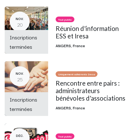
NOV.
Tout public
20
Réunion d'information
ESS et Iresa
Inscriptions
terminées
ANGERS
,
France
NOV.
Uniquement adhérents Iresa
25
Rencontre entre pairs :
administrateurs
bénévoles d'associations
Inscriptions
terminées
ANGERS
,
France
DÉC.
Tout public