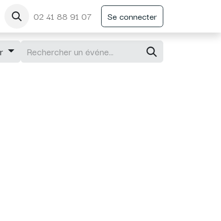
02 41 88 91 07
Se connecter
ir