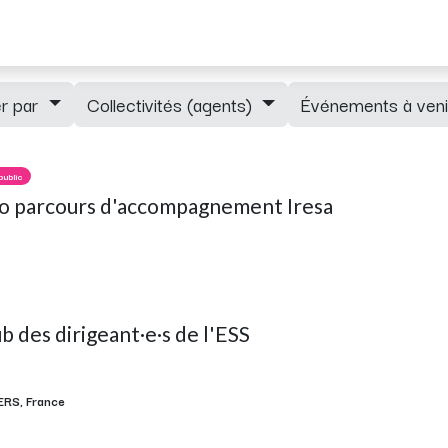
ements
Adhérents
Blog
Newsletter
Mentions RGPD
rer par
Collectivités (agents)
Événements à ven
public
fo parcours d'accompagnement Iresa
b des dirigeant·e·s de l'ESS
ERS
,
France