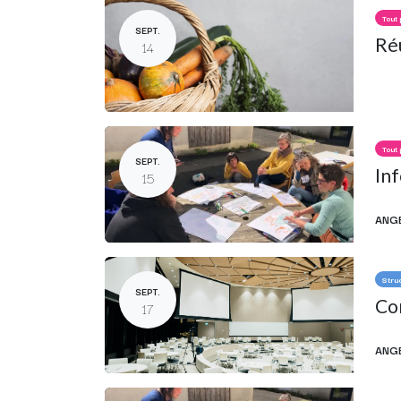
Tout 
SEPT.
Réu
14
Tout 
SEPT.
In
15
ANG
Stru
SEPT.
Com
17
ANG