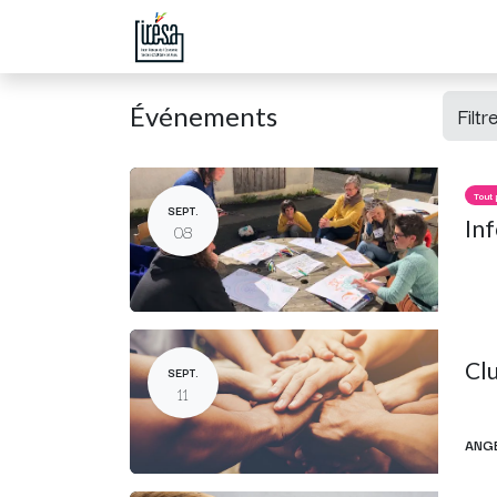
Page d'accueil
Boutique
Évén
Événements
Filt
Tout 
SEPT.
In
08
Clu
SEPT.
11
ANG