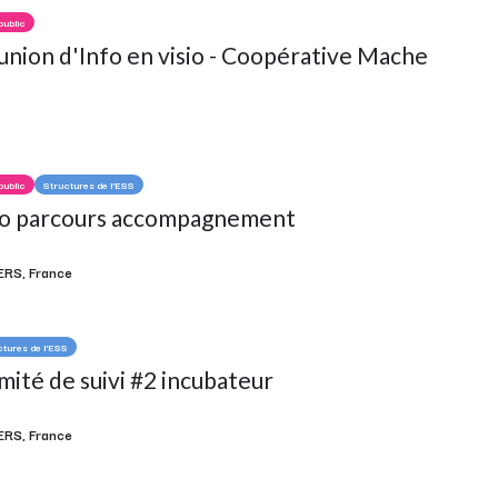
public
nion d'Info en visio - Coopérative Mache
public
Structures de l'ESS
fo parcours accompagnement
ERS
,
France
ctures de l'ESS
ité de suivi #2 incubateur
ERS
,
France