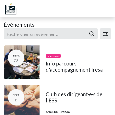
Événements
SEPT.
Tout public
08
Info parcours
d'accompagnement Iresa
Club des dirigeant·e·s de
SEPT.
11
l'ESS
ANGERS
,
France