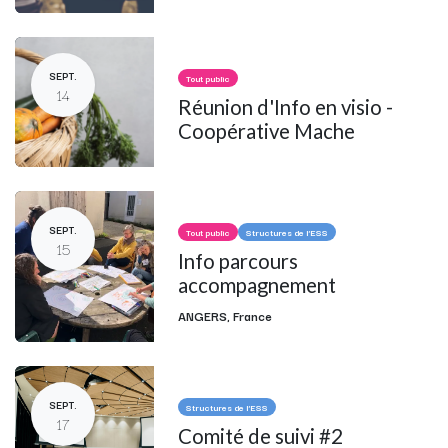
SEPT.
Tout public
14
Réunion d'Info en visio -
Coopérative Mache
SEPT.
Tout public
Structures de l'ESS
15
Info parcours
accompagnement
ANGERS
,
France
SEPT.
Structures de l'ESS
17
Comité de suivi #2