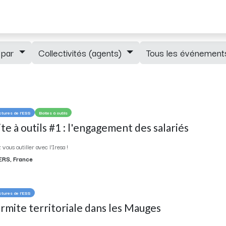
ements
Adhérents
Blog
Newsletter
Mentions RGPD
r par
Collectivités (agents)
Tous les événemen
ctures de l'ESS
Boites à outils
te à outils #1 : l'engagement des salariés
vous outiller avec l'Iresa !
ERS
,
France
ctures de l'ESS
mite territoriale dans les Mauges