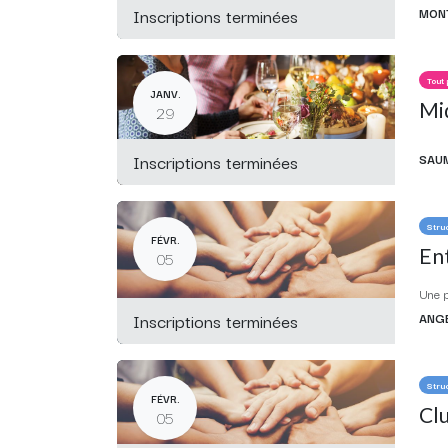
Inscriptions terminées
MONT
Tout 
JANV.
Mid
29
Inscriptions terminées
SAU
Stru
FÉVR.
Ent
05
Une p
Inscriptions terminées
ANG
Stru
FÉVR.
Clu
05