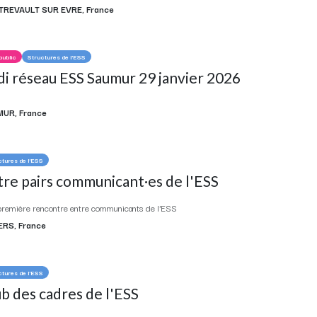
REVAULT SUR EVRE
,
France
public
Structures de l'ESS
i réseau ESS Saumur 29 janvier 2026
MUR
,
France
ctures de l'ESS
re pairs communicant·es de l'ESS
remière rencontre entre communicants de l'ESS
ERS
,
France
ctures de l'ESS
b des cadres de l'ESS