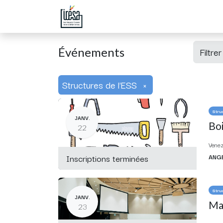
Page d'accueil
Boutique
Évén
Événements
Filtre
Structures de l'ESS
×
Stru
JANV.
Boi
22
Venez 
Inscriptions terminées
ANG
Stru
JANV.
Mar
23