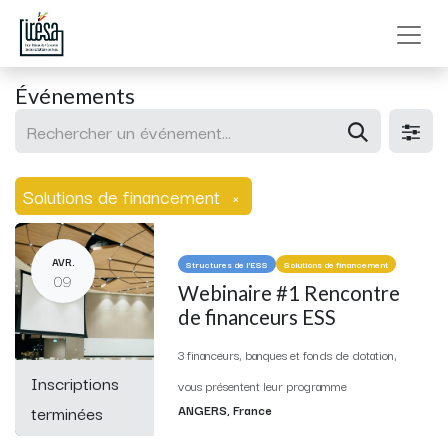
Événements
Solutions de financement
×
AVR.
Structures de l'ESS
Solutions de financement
09
Webinaire #1 Rencontre
de financeurs ESS
3 financeurs, banques et fonds de dotation,
Inscriptions
vous présentent leur programme
terminées
ANGERS
,
France