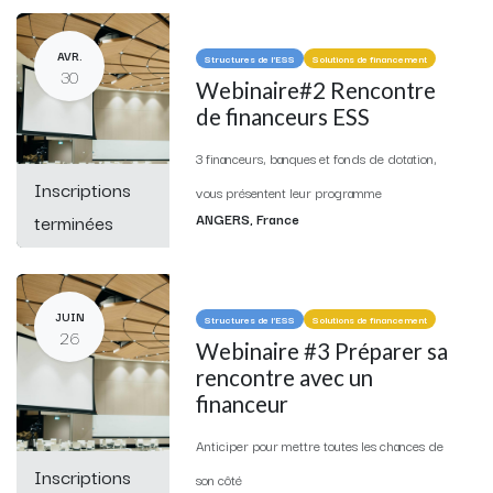
AVR.
Structures de l'ESS
Solutions de financement
30
Webinaire#2 Rencontre
de financeurs ESS
3 financeurs, banques et fonds de dotation,
Inscriptions
vous présentent leur programme
terminées
ANGERS
,
France
JUIN
Structures de l'ESS
Solutions de financement
26
Webinaire #3 Préparer sa
rencontre avec un
financeur
Anticiper pour mettre toutes les chances de
Inscriptions
son côté