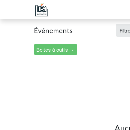
Page d'accueil
Boutique
Évén
Événements
Filt
Boites à outils
×
Aucu