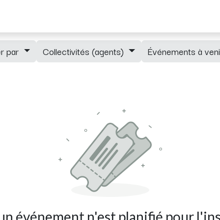
ements
Adhérents
Blog
Newsletter
Mentions RGPD
rer par
Collectivités (agents)
Événements à ven
n événement n'est planifié pour l'in