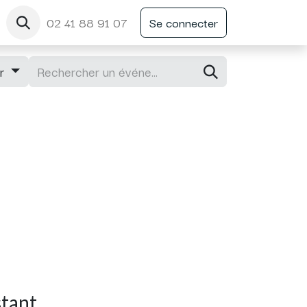
02 41 88 91 07
Se connecter
ir
stant