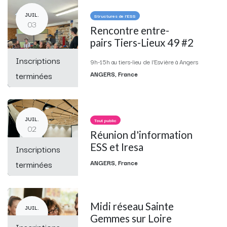
JUIL.
Structures de l'ESS
03
Rencontre entre-
pairs Tiers-Lieux 49 #2
Inscriptions
9h-15h au tiers-lieu de l'Esvière à Angers
terminées
ANGERS
,
France
JUIL.
Tout public
02
Réunion d'information
ESS et Iresa
Inscriptions
terminées
ANGERS
,
France
Midi réseau Sainte
JUIL.
02
Gemmes sur Loire
Inscriptions