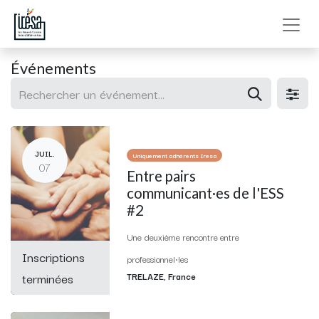
Événements
JUIL.
Uniquement adhérents Iresa
07
Entre pairs
communicant·es de l'ESS
#2
Une deuxième rencontre entre
Inscriptions
professionnel·les
terminées
TRELAZE
,
France