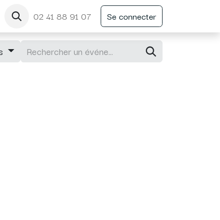
02 41 88 91 07
Se connecter
ts