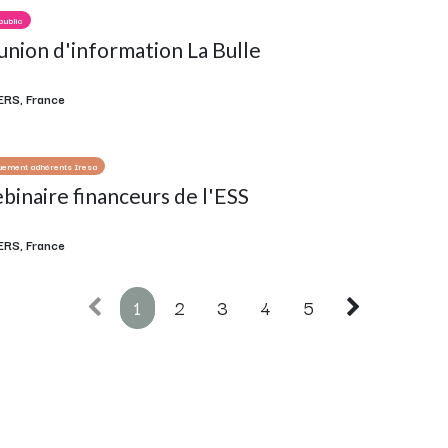
public
nion d'information La Bulle
ERS
,
France
uement adhérents Iresa
inaire financeurs de l'ESS
ERS
,
France
1
2
3
4
5