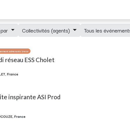
ements
Adhérents
Blog
Newsletter
Mentions RGPD
r par
Collectivités (agents)
Tous les événemen
uement adhérents Iresa
di réseau ESS Cholet
LET
,
France
ite inspirante ASI Prod
UCOUZE
,
France