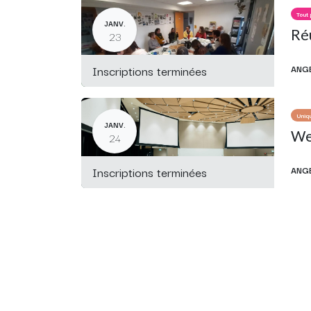
Tout 
JANV.
Réu
23
Inscriptions terminées
ANG
Uniq
JANV.
Web
24
Inscriptions terminées
ANG