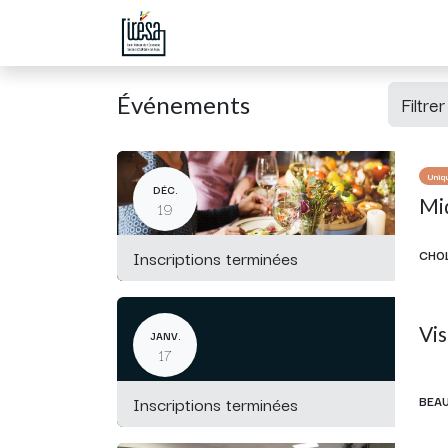
Page d'accueil
Boutique
Évén
Événements
Filtre
Uniq
DÉC.
Mi
19
Inscriptions terminées
CHO
Vis
JANV.
17
Inscriptions terminées
BEA